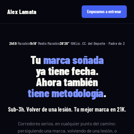
Alex Lamata
Empezamos a entrenar
2h59
Maratón
1h18'
Medio Maratón
36'26"
10K
Lic. CC. del Deporte · Padre de 2
Tu
marca soñada
ya tiene fecha
.
Ahora también
tiene
metodología
.
Sub-3h. Volver de una lesión.
Tu mejor marca en 21K.
Corredores serios, en cualquier punto del camino:
persiguiendo una marca, volviendo de una lesión, o