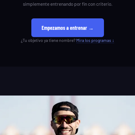
simplemente entrenando por fin con criterio.
Empezamos a entrenar →
¿Tu objetivo ya tiene nombre?
Mira los programas ↓