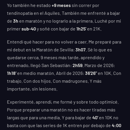
Yo también he estado
+9 meses
sin correr por
tendinopatía en el Aquiles. También me enfrenté a bajar
de
3h
en maratón y no lograrlo a la primera. Luché por mi
primer
sub-40
y soñé con bajar de
1h25'
en 21K.
Entendí qué hacer para no volver a caer. Me preparé para
mi debut en la Maratón de Sevilla:
3h07
. Sé lo que es
quedarse cerca. 9 meses más tarde, aprendido y
entrenado, llegó San Sebastián:
2h59
. Marzo de 2026:
1h18'
en medio maratón. Abril de 2026:
36'26"
en 10K. Con
trabajo. Con dos hijos. Con madrugones. Y más
importante, sin lesiones.
Experimenté, aprendí, me formé y sobre todo optimicé.
Porque preparar una maratón no es hacer tiradas más
largas que para una media. Y para bajar de
40'
en 10K no
basta con que las series de 1K entren por debajo de
4:00