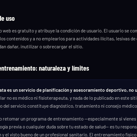
de uso
io web es gratuito y atribuye la condición de usuario. El usuario se 
os contenidos y a no emplearlos para actividades ilícitas, lesivas de
an dañar, inutilizar o sobrecargar el sitio.
 entrenamiento: naturaleza y límites
ata es un servicio de planificación y asesoramiento deportivo, no u
ular no es médico ni fisioterapeuta, y nada de lo publicado en este siti
 del servicio constituye diagnóstico, tratamiento ni consejo médico
r o retomar un programa de entrenamiento —especialmente si vienes 
ogía previa o cualquier duda sobre tu estado de salud— es tu respons
n y el visto bueno de un profesional sanitario. El entrenamiento físico