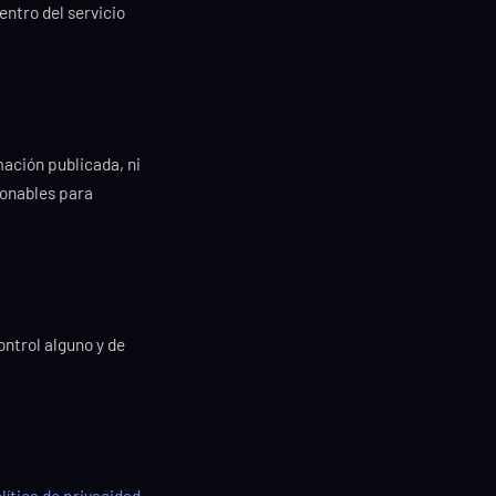
entro del servicio
mación publicada, ni
azonables para
ontrol alguno y de
lítica de privacidad
.