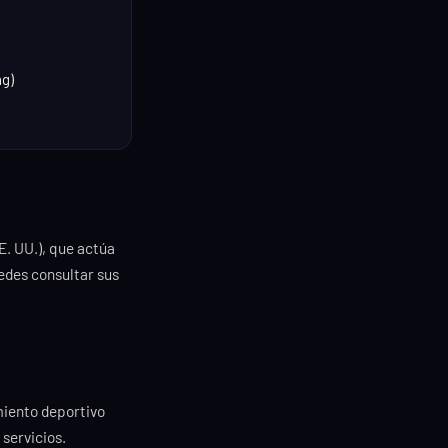
ng)
E. UU.), que actúa
edes consultar sus
miento deportivo
 servicios.