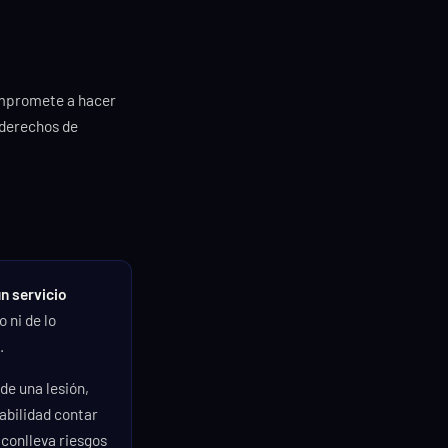
compromete a hacer
 derechos de
n servicio
o ni de lo
.
de una lesión,
abilidad contar
 conlleva riesgos